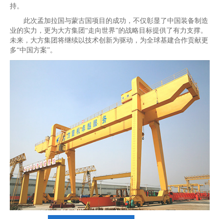
持。
此次孟加拉国与蒙古国项目的成功，不仅彰显了中国装备制造
业的实力，更为大方集团“走向世界”的战略目标提供了有力支撑。
未来，大方集团将继续以技术创新为驱动，为全球基建合作贡献更
多“中国方案”。