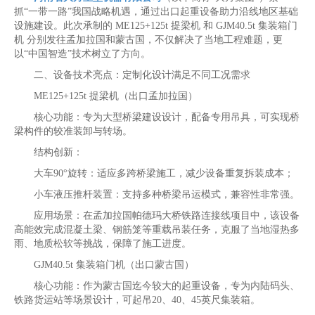
抓“一带一路”我国战略机遇，通过出口起重设备助力沿线地区基础
设施建设。此次承制的 ME125+125t 提梁机 和 GJM40.5t 集装箱门
机 分别发往孟加拉国和蒙古国，不仅解决了当地工程难题，更
以“中国智造”技术树立了方向。
二、设备技术亮点：定制化设计满足不同工况需求
ME125+125t 提梁机（出口孟加拉国）
核心功能：专为大型桥梁建设设计，配备专用吊具，可实现桥
梁构件的较准装卸与转场。
结构创新：
大车90°旋转：适应多跨桥梁施工，减少设备重复拆装成本；
小车液压推杆装置：支持多种桥梁吊运模式，兼容性非常强。
应用场景：在孟加拉国帕德玛大桥铁路连接线项目中，该设备
高能效完成混凝土梁、钢筋笼等重载吊装任务，克服了当地湿热多
雨、地质松软等挑战，保障了施工进度。
GJM40.5t 集装箱门机（出口蒙古国）
核心功能：作为蒙古国迄今较大的起重设备，专为内陆码头、
铁路货运站等场景设计，可起吊20、40、45英尺集装箱。