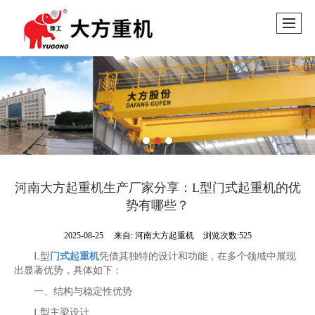
河南大方起重机生产厂家分享：L型门式起重机的优
势有哪些？
2025-08-25
来自:
河南大方起重机
浏览次数:525
L型
门式起重机
凭借其独特的设计和功能，在多个领域中展现
出显著优势，具体如下：
一、结构与稳定性优势
L型主梁设计