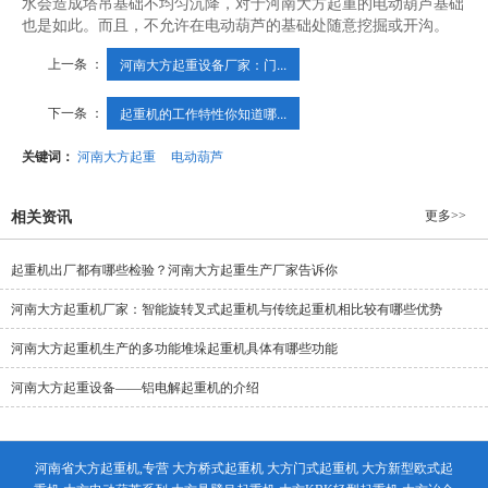
水会造成塔吊基础不均匀沉降，对于河南大方起重的电动葫芦基础
也是如此。而且，不允许在电动葫芦的基础处随意挖掘或开沟。
上一条 ：
河南大方起重设备厂家：门...
下一条 ：
起重机的工作特性你知道哪...
关键词：
河南大方起重
电动葫芦
更多>>
相关资讯
起重机出厂都有哪些检验？河南大方起重生产厂家告诉你
河南大方起重机厂家：智能旋转叉式起重机与传统起重机相比较有哪些优势
河南大方起重机生产的多功能堆垛起重机具体有哪些功能
河南大方起重设备——铝电解起重机的介绍
河南省大方起重机,专营 大方桥式起重机 大方门式起重机 大方新型欧式起