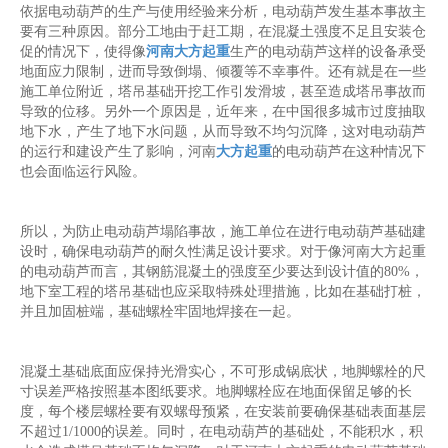
依据电动葫芦的生产与使用经验来分析，电动葫芦发生基本事故主
要有三种原因。部分工地由于赶工期，在混凝土强度不足且安装仓
促的情况下，使得像
河南大方起重
生产的电动葫芦这样的设备承受
地面应力限制，进而导致倒塌、倾覆等不幸事件。还有就是在一些
施工单位附近，塔吊基础开挖工作引发滑坡，甚至造成塔吊事故而
导致的位移。另外一个原因是，近年来，在中国很多城市过度抽取
地下水，产生了地下水问题，从而导致不均匀沉降，这对电动葫芦
的运行和建设产生了影响，河南
大方起重
的电动葫芦在这种情况下
也会面临运行风险。
所以，为防止电动葫芦塌陷事故，施工单位在进行电动葫芦基础建
设时，确保电动葫芦的耐久性满足设计要求。对于像河南大方起重
的电动葫芦而言，其钢筋混凝土的强度至少要达到设计值的80%，
地下室工程的塔吊基础也应采取特殊处理措施，比如在基础打桩，
并且加固桩端，基础螺栓牢固地焊接在一起。
混凝土基础底面应保持光滑实心，不可形成锅底状，地脚螺栓的尺
寸误差严格按照基本图纸要求。地脚螺栓应在地面保留足够的长
度，每个楼层螺栓要有双螺母预紧，在安装前要确保基础表面基层
不超过1/1000的误差。同时，在电动葫芦的基础处，不能积水，积