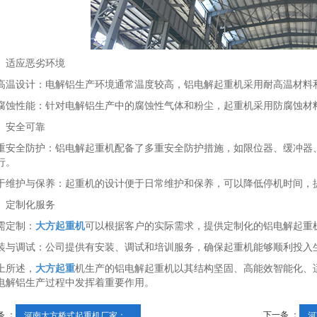
、适应恶劣环境
高温设计：电解铝生产环境通常温度较高，铝电解起重机采用耐高温材料
腐蚀性能：针对电解铝生产中的腐蚀性气体和粉尘，起重机采用防腐蚀材
、安全可靠
重安全防护：铝电解起重机配备了多重安全防护措施，如限位器、缓冲器
行。
于维护与保养：起重机的设计便于日常维护和保养，可以降低停机时间，
、定制化服务
需定制：
大方起重机
可以根据客户的实际需求，提供定制化的铝电解起重
装与调试：公司提供有安装、调试和培训服务，确保起重机能够顺利投入
上所述，
大方起重
机生产的铝电解起重机以其结构坚固、高能效智能化、
电解铝生产过程中发挥着重要作用。
条 ：
下一条 ：
河南大方桥式起重机厂家：...
河