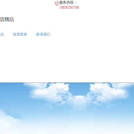
服务热线：
18836283788
动态
资质荣誉
联系我们