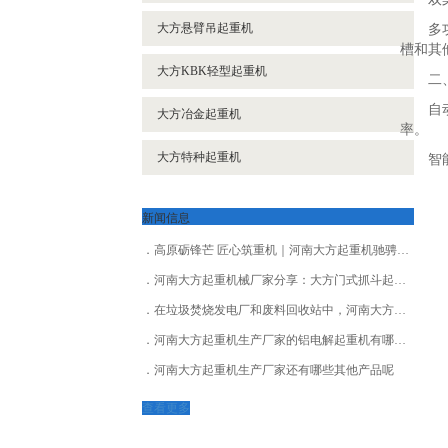
大方悬臂吊起重机
多
槽和其
大方KBK轻型起重机
二
自
大方冶金起重机
率。
大方特种起重机
智
新闻信息
高原砺锋芒 匠心筑重机｜河南大方起重机驰骋全国各大硬核工况
河南大方起重机械厂家分享：大方门式抓斗起重机的应用场景主要有哪些
在垃圾焚烧发电厂和废料回收站中，河南大方起重机厂家的大方垃圾抓斗起重机有哪些功能
河南大方起重机生产厂家的铝电解起重机有哪些特点呢
河南大方起重机生产厂家还有哪些其他产品呢
查看更多