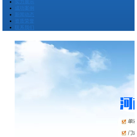
实力展示
成功案例
新闻动态
资质荣誉
联系我们