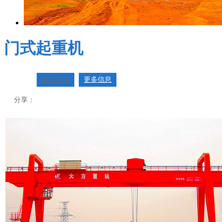
门式起重机
留言咨询
更多信息
分享：