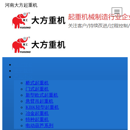
河南大方起重机
网站首页
关于我们
产品中心
桥式起重机
门式起重机
新型欧式起重机
悬臂吊起重机
KBK轻型起重机
冶金起重机
特种起重机
电动葫芦系列